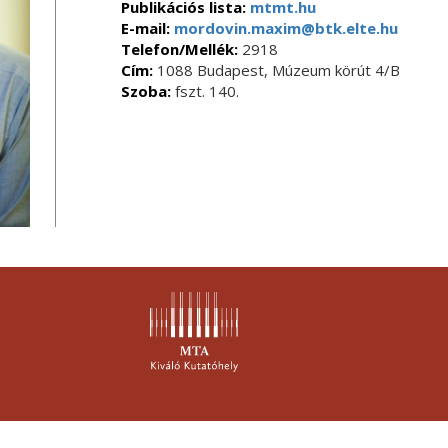
Publikációs lista:
mtmt.hu
E-mail:
mordovin.maxim@btk.elte.hu
Telefon/Mellék:
2918
Cím:
1088 Budapest, Múzeum körút 4/B
Szoba:
fszt. 140.