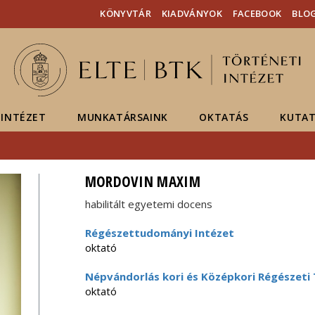
Események
ELTE a
Hírek
KÖNYVTÁR
KIADVÁNYOK
FACEBOOK
BLO
sajtóban
INTÉZET
MUNKATÁRSAINK
OKTATÁS
KUTAT
MORDOVIN MAXIM
habilitált egyetemi docens
Régészettudományi Intézet
oktató
Népvándorlás kori és Középkori Régészeti
oktató