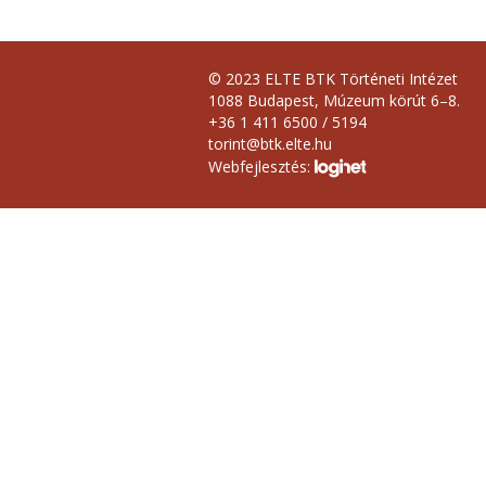
© 2023 ELTE BTK Történeti Intézet
1088 Budapest, Múzeum körút 6–8.
+36 1 411 6500 / 5194
torint@btk.elte.hu
Webfejlesztés: