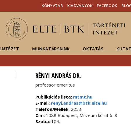
Események
ELTE a
Hírek
KÖNYVTÁR
KIADVÁNYOK
FACEBOOK
BLO
sajtóban
INTÉZET
MUNKATÁRSAINK
OKTATÁS
KUTAT
RÉNYI ANDRÁS DR.
professor emeritus
Publikációs lista:
mtmt.hu
E-mail:
renyi.andras@btk.elte.hu
Telefon/Mellék:
2253
Cím:
1088 Budapest, Múzeum körút 6–8
Szoba:
104.