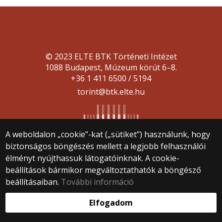
© 2023 ELTE BTK Történeti Intézet
1088 Budapest, Múzeum körút 6–8.
+36 1 411 6500 / 5194
torint@btk.elte.hu
A weboldalon „cookie”-kat („sütiket”) használunk, hogy
biztonságos böngészés mellett a legjobb felhasználói
élményt nyújthassuk látogatóinknak. A cookie-
Webfejlesztés:
beállítások bármikor megváltoztathatók a böngésző
beállításaiban.
További információ
Elfogadom