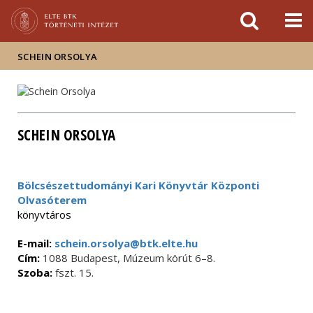
Események
ELTE a
Hírek
sajtóban
SCHEIN ORSOLYA
SCHEIN ORSOLYA
Bölcsészettudományi Kari Könyvtár Központi
Olvasóterem
könyvtáros
E-mail:
schein.orsolya@btk.elte.hu
Cím:
1088 Budapest, Múzeum körút 6–8.
Szoba:
fszt. 15.