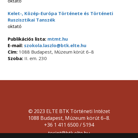
oktató
Kelet-, Közép-Európa Története és Történeti
Ruszisztikai Tanszék
oktató
Publikációs lista:
mtmt.hu
E-mail:
szokola.laszlo@btk.elte.hu
Cím:
1088 Budapest, Múzeum körút 6–8
Szoba:
II. em. 230
© 2023 ELTE BTK Történeti Intézet
1088 Budapest, Múzeum körút 6–8.
+36 1 411 6500 / 5194
torint@btk.elte.hu