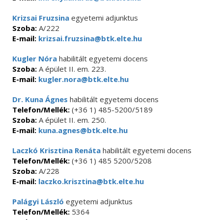
Krizsai Fruzsina
egyetemi adjunktus
Szoba:
A/222
E-mail:
krizsai.fruzsina@btk.elte.hu
Kugler Nóra
habilitált egyetemi docens
Szoba:
A épület II. em. 223.
E-mail:
kugler.nora@btk.elte.hu
Dr. Kuna Ágnes
habilitált egyetemi docens
Telefon/Mellék:
(+36 1) 485-5200/5189
Szoba:
A épület II. em. 250.
E-mail:
kuna.agnes@btk.elte.hu
Laczkó Krisztina Renáta
habilitált egyetemi docens
Telefon/Mellék:
(+36 1) 485 5200/5208
Szoba:
A/228
E-mail:
laczko.krisztina@btk.elte.hu
Palágyi László
egyetemi adjunktus
Telefon/Mellék:
5364