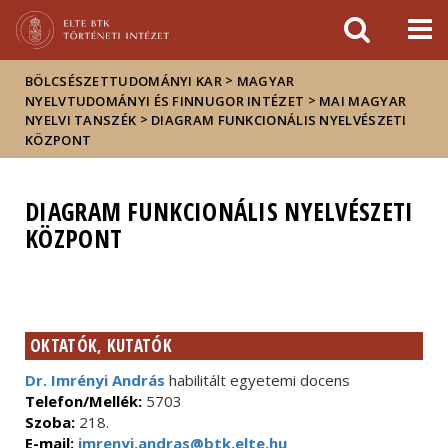
Események
ELTE a
Hírek
sajtóban
>
BÖLCSÉSZETTUDOMÁNYI KAR
MAGYAR
>
NYELVTUDOMÁNYI ÉS FINNUGOR INTÉZET
MAI MAGYAR
>
NYELVI TANSZÉK
DIAGRAM FUNKCIONÁLIS NYELVÉSZETI
KÖZPONT
DIAGRAM FUNKCIONÁLIS NYELVÉSZETI
KÖZPONT
OKTATÓK, KUTATÓK
Dr. Imrényi András
habilitált egyetemi docens
Telefon/Mellék:
5703
Szoba:
218.
E-mail:
imrenyi.andras@btk.elte.hu