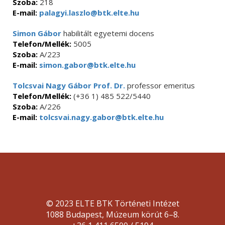
Szoba:
218
E-mail:
palagyi.laszlo@btk.elte.hu
Simon Gábor
habilitált egyetemi docens
Telefon/Mellék:
5005
Szoba:
A/223
E-mail:
simon.gabor@btk.elte.hu
Tolcsvai Nagy Gábor Prof. Dr.
professor emeritus
Telefon/Mellék:
(+36 1) 485 522/5440
Szoba:
A/226
E-mail:
tolcsvai.nagy.gabor@btk.elte.hu
© 2023 ELTE BTK Történeti Intézet
1088 Budapest, Múzeum körút 6–8.