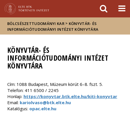
Események
ELTE a
Hírek
sajtóban
>
BÖLCSÉSZETTUDOMÁNYI KAR
KÖNYVTÁR- ÉS
INFORMÁCIÓTUDOMÁNYI INTÉZET KÖNYVTÁRA
KÖNYVTÁR- ÉS
INFORMÁCIÓTUDOMÁNYI INTÉZET
KÖNYVTÁRA
Cím: 1088 Budapest, Múzeum körút 6–8. fszt. 5.
Telefon: 411 6500 / 2245
Honlap:
https://konyvtar.btk.elte.hu/kiti-konyvtar
Email:
kariolvaso@btk.elte.hu
Katalógus:
opac.elte.hu