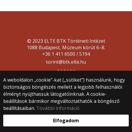
© 2023 ELTE BTK Történeti Intézet
1088 Budapest, Múzeum körút 6–8.
+36 1 411 6500 / 5194
torint@btk.elte.hu
A weboldalon „cookie”-kat („sütiket”) használunk, hogy
biztonságos böngészés mellett a legjobb felhasználói
élményt nyújthassuk látogatóinknak. A cookie-
beállítások bármikor megváltoztathatók a böngésző
Webfejlesztés:
beállításaiban.
További információ
Elfogadom