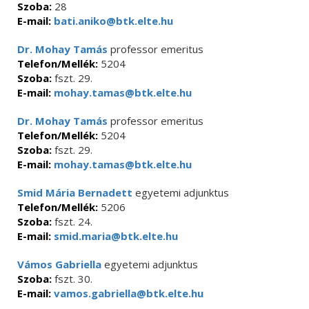
Szoba:
28
E-mail:
bati.aniko@btk.elte.hu
Dr. Mohay Tamás
professor emeritus
Telefon/Mellék:
5204
Szoba:
fszt. 29.
E-mail:
mohay.tamas@btk.elte.hu
Dr. Mohay Tamás
professor emeritus
Telefon/Mellék:
5204
Szoba:
fszt. 29.
E-mail:
mohay.tamas@btk.elte.hu
Smid Mária Bernadett
egyetemi adjunktus
Telefon/Mellék:
5206
Szoba:
fszt. 24.
E-mail:
smid.maria@btk.elte.hu
Vámos Gabriella
egyetemi adjunktus
Szoba:
fszt. 30.
E-mail:
vamos.gabriella@btk.elte.hu