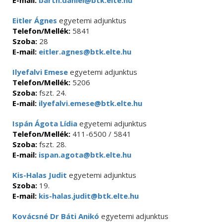
E-mail:
barth.daniel@btk.elte.hu
Eitler Ágnes
egyetemi adjunktus
Telefon/Mellék:
5841
Szoba:
28
E-mail:
eitler.agnes@btk.elte.hu
Ilyefalvi Emese
egyetemi adjunktus
Telefon/Mellék:
5206
Szoba:
fszt. 24.
E-mail:
ilyefalvi.emese@btk.elte.hu
Ispán Ágota Lídia
egyetemi adjunktus
Telefon/Mellék:
411-6500 / 5841
Szoba:
fszt. 28.
E-mail:
ispan.agota@btk.elte.hu
Kis-Halas Judit
egyetemi adjunktus
Szoba:
19.
E-mail:
kis-halas.judit@btk.elte.hu
Kovácsné Dr Báti Anikó
egyetemi adjunktus