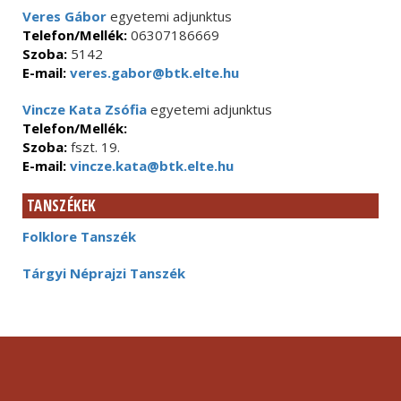
Veres Gábor
egyetemi adjunktus
Telefon/Mellék:
06307186669
Szoba:
5142
E-mail:
veres.gabor@btk.elte.hu
Vincze Kata Zsófia
egyetemi adjunktus
Telefon/Mellék:
Szoba:
fszt. 19.
E-mail:
vincze.kata@btk.elte.hu
TANSZÉKEK
Folklore Tanszék
Tárgyi Néprajzi Tanszék