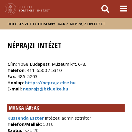
Események
ELTE a
Hírek
sajtóban
>
BÖLCSÉSZETTUDOMÁNYI KAR
NÉPRAJZI INTÉZET
NÉPRAJZI INTÉZET
Cím:
1088 Budapest, Múzeum krt. 6-8.
Telefon:
411-6500 / 5310
Fax:
485-5203
Honlap
:
https://neprajz.elte.hu
E-mail:
neprajz@btk.elte.hu
MUNKATÁRSAK
Kuszenda Eszter
intézeti adminisztrátor
Telefon/Mellék:
5310
Szoba:
fszt. 20.