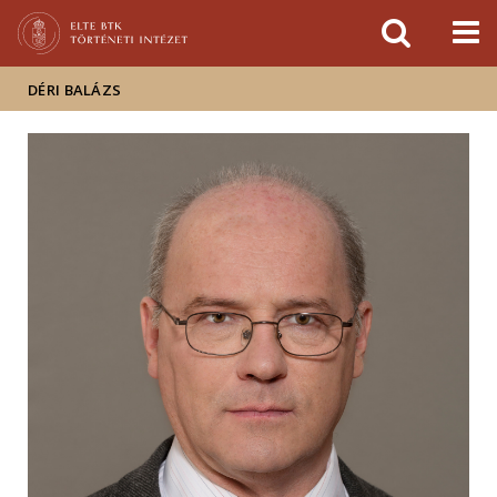
Események
ELTE a
Hírek
sajtóban
DÉRI BALÁZS