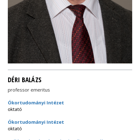
DÉRI BALÁZS
professor emeritus
Ókortudományi Intézet
oktató
Ókortudományi Intézet
oktató