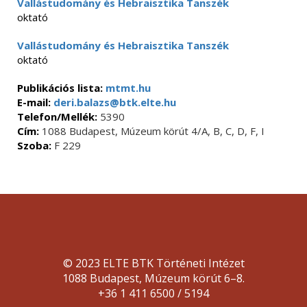
Vallástudomány és Hebraisztika Tanszék
oktató
Vallástudomány és Hebraisztika Tanszék
oktató
Publikációs lista:
mtmt.hu
E-mail:
deri.balazs@btk.elte.hu
Telefon/Mellék:
5390
Cím:
1088 Budapest, Múzeum körút 4/A, B, C, D, F, I
Szoba:
F 229
© 2023 ELTE BTK Történeti Intézet
1088 Budapest, Múzeum körút 6–8.
+36 1 411 6500 / 5194