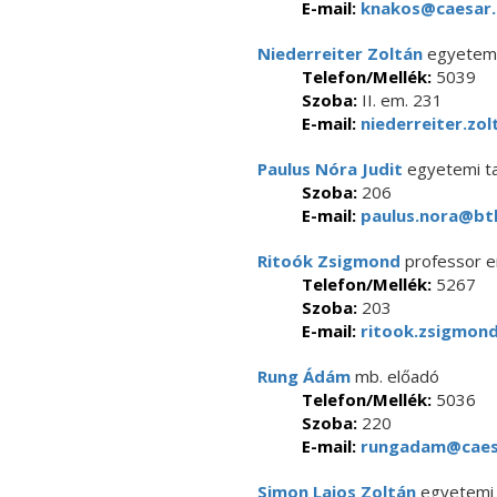
E-mail:
knakos@caesar.
Niederreiter Zoltán
egyetemi
Telefon/Mellék:
5039
Szoba:
II. em. 231
E-mail:
niederreiter.zol
Paulus Nóra Judit
egyetemi t
Szoba:
206
E-mail:
paulus.nora@btk
Ritoók Zsigmond
professor e
Telefon/Mellék:
5267
Szoba:
203
E-mail:
ritook.zsigmond
Rung Ádám
mb. előadó
Telefon/Mellék:
5036
Szoba:
220
E-mail:
rungadam@caesa
Simon Lajos Zoltán
egyetemi 