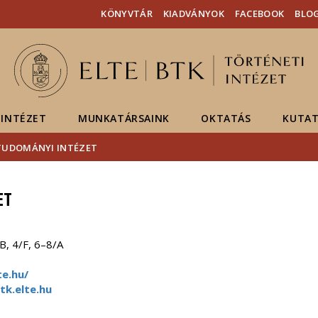
Események
ELTE a
Hírek
KÖNYVTÁR
KIADVÁNYOK
FACEBOOK
BLO
sajtóban
INTÉZET
MUNKATÁRSAINK
OKTATÁS
KUTAT
UDOMÁNYI INTÉZET
ET
B, 4/F, 6–8/A
e.hu/
k.elte.hu