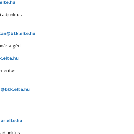
elte.hu
 adjunktus
tan@btk.elte.hu
anársegéd
.elte.hu
meritus
@btk.elte.hu
r.elte.hu
adjunktus