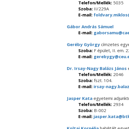
Telefon/Mellék:
5035
Szoba:
II/229A
E-mail:
foldvary.miklos
Gábor András Sámuel
E-mail:
gaborsamu@caes
Geréby György
címzetes egy
Szoba:
F épület, II. em. 2
E-mail:
gerebygy@ceu.
Dr. Irsay-Nagy Balázs János
e
Telefon/Mellék:
2046
Szoba:
fszt. 104.
E-mail:
irsay-nagy.bala
Jasper Kata
egyetemi adjunkt
Telefon/Mellék:
2934
Szoba:
B-002
E-mail:
jasper.kata@btk
Koltai Kornélia
habilitált egy