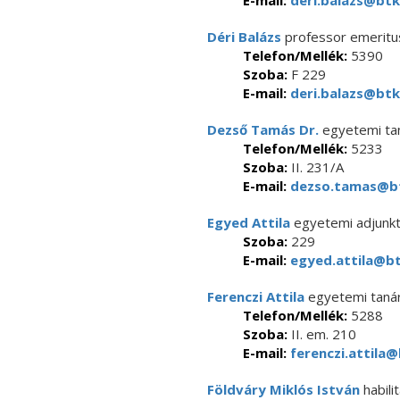
E-mail:
deri.balazs@btk
Déri Balázs
professor emeritu
Telefon/Mellék:
5390
Szoba:
F 229
E-mail:
deri.balazs@btk
Dezső Tamás Dr.
egyetemi ta
Telefon/Mellék:
5233
Szoba:
II. 231/A
E-mail:
dezso.tamas@bt
Egyed Attila
egyetemi adjunk
Szoba:
229
E-mail:
egyed.attila@bt
Ferenczi Attila
egyetemi taná
Telefon/Mellék:
5288
Szoba:
II. em. 210
E-mail:
ferenczi.attila@
Földváry Miklós István
habili