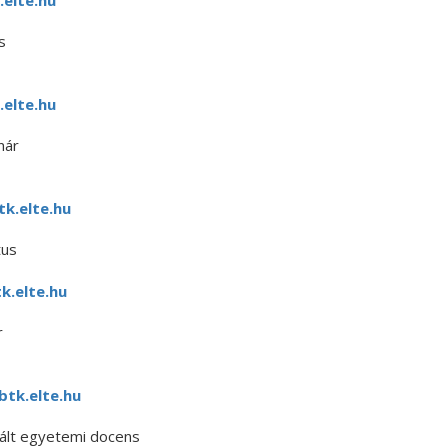
.elte.hu
s
.elte.hu
nár
k.elte.hu
tus
k.elte.hu
r
btk.elte.hu
tált egyetemi docens