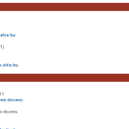
elte.hu
T)
.elte.hu
11.
emi docens
mi docens