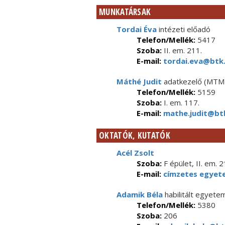
MUNKATÁRSAK
Tordai Éva
intézeti előadó
Telefon/Mellék:
5417
Szoba:
II. em. 211.
E-mail:
tordai.eva@btk.
Máthé Judit
adatkezelő (MTM
Telefon/Mellék:
5159
Szoba:
I. em. 117.
E-mail:
mathe.judit@btk
OKTATÓK, KUTATÓK
Acél Zsolt
Szoba:
F épület, II. em. 2
E-mail:
címzetes egyet
Adamik Béla
habilitált egyete
Telefon/Mellék:
5380
Szoba:
206