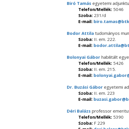
Biró Tamás
egyetemi adjunkt
Telefon/Mellék:
5046
Szoba:
231/d
E-mail:
biro.tamas@btk.
Bodor Attila
tudományos mun
Szoba:
II. em. 222.
E-mail:
bodor.attila@bt
Bolonyai Gábor
habilitált egy
Telefon/Mellék:
5426
Szoba:
II. em. 215.
E-mail:
bolonyai.gabor@
Dr. Buzási Gábor
egyetemi ad
Szoba:
II. em. 223
E-mail:
buzasi.gabor@bt
Déri Balázs
professor emeritu
Telefon/Mellék:
5390
Szoba:
F 229