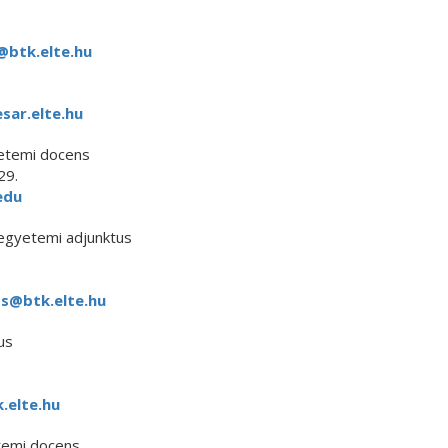
@btk.elte.hu
ar.elte.hu
etemi docens
29.
edu
gyetemi adjunktus
zs@btk.elte.hu
us
.elte.hu
etemi docens