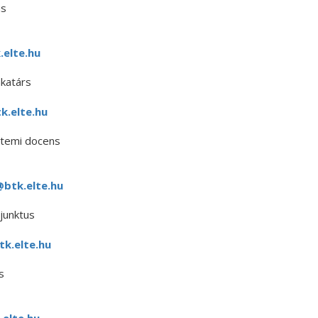
us
elte.hu
katárs
k.elte.hu
etemi docens
btk.elte.hu
junktus
k.elte.hu
s