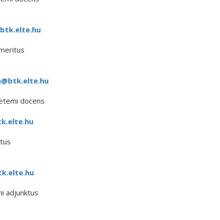
btk.elte.hu
meritus
@btk.elte.hu
yetemi docens
k.elte.hu
tus
k.elte.hu
i adjunktus