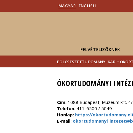
MAGYAR
ENGLISH
FELVÉTELIZŐKNEK
>
BÖLCSÉSZETTUDOMÁNYI KAR
ÓKORT
ÓKORTUDOMÁNYI INTÉZ
Cím:
1088 Budapest, Múzeum krt. 4/
Telefon:
411-6500 / 5049
Honlap:
https://okortudomany.elt
E-mail:
okortudomanyi_intezet@bt