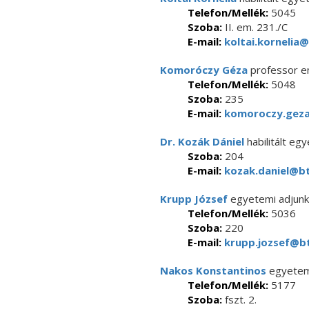
Telefon/Mellék:
5045
Szoba:
II. em. 231./C
E-mail:
koltai.kornelia@
Komoróczy Géza
professor e
Telefon/Mellék:
5048
Szoba:
235
E-mail:
komoroczy.geza
Dr. Kozák Dániel
habilitált eg
Szoba:
204
E-mail:
kozak.daniel@bt
Krupp József
egyetemi adjunk
Telefon/Mellék:
5036
Szoba:
220
E-mail:
krupp.jozsef@bt
Nakos Konstantinos
egyetem
Telefon/Mellék:
5177
Szoba:
fszt. 2.