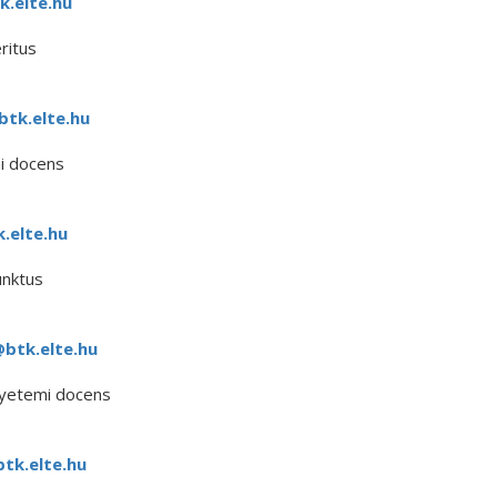
.elte.hu
ritus
tk.elte.hu
mi docens
.elte.hu
unktus
@btk.elte.hu
egyetemi docens
tk.elte.hu