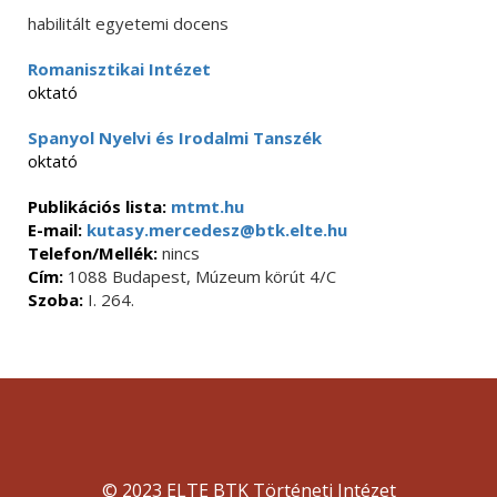
habilitált egyetemi docens
Romanisztikai Intézet
oktató
Spanyol Nyelvi és Irodalmi Tanszék
oktató
Publikációs lista:
mtmt.hu
E-mail:
kutasy.mercedesz@btk.elte.hu
Telefon/Mellék:
nincs
Cím:
1088 Budapest, Múzeum körút 4/C
Szoba:
I. 264.
© 2023 ELTE BTK Történeti Intézet