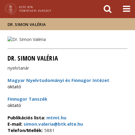
Események
ELTE a
Hírek
sajtóban
DR. SIMON VALÉRIA
DR. SIMON VALÉRIA
nyelvtanár
Magyar Nyelvtudományi és Finnugor Intézet
oktató
Finnugor Tanszék
oktató
Publikációs lista:
mtmt.hu
E-mail:
simon.valeria@btk.elte.hu
Telefon/Mellék:
5881