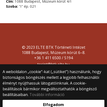
Cím:
1088 Budapest, Múzeum körút 4/I
Szoba:
"I" ép. 021
© 2023 ELTE BTK Történeti Intézet
1088 Budapest, Múzeum körút 6–8.
+36 1 411 6500 / 5194
torint@btk.elte.hu
A weboldalon „cookie”-kat („sütiket”) használunk, hogy
biztonságos böngészés mellett a legjobb felhasználói
élményt nyújthassuk látogatóinknak. A cookie-
beállítások bármikor megváltoztathatók a böngésző
beállításaiban.
További információ
Webfejlesztés:
Elfogadom