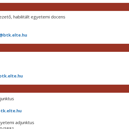
zető, habilitált egyetemi docens
@btk.elte.hu
tk.elte.hu
junktus
tk.elte.hu
yetemi adjunktus
0/5881