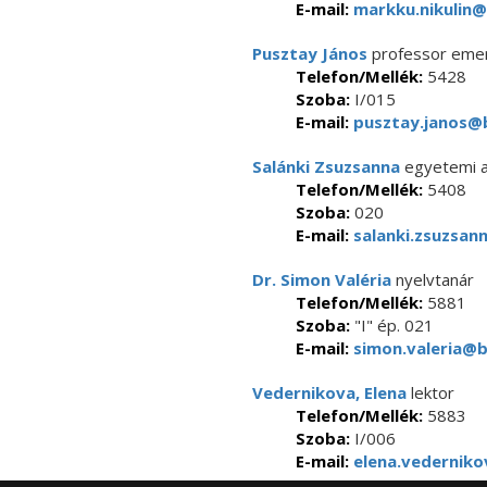
E-mail:
markku.nikulin@
Pusztay János
professor emer
Telefon/Mellék:
5428
Szoba:
I/015
E-mail:
pusztay.janos@b
Salánki Zsuzsanna
egyetemi a
Telefon/Mellék:
5408
Szoba:
020
E-mail:
salanki.zsuzsan
Dr. Simon Valéria
nyelvtanár
Telefon/Mellék:
5881
Szoba:
"I" ép. 021
E-mail:
simon.valeria@b
Vedernikova, Elena
lektor
Telefon/Mellék:
5883
Szoba:
I/006
E-mail:
elena.vederniko