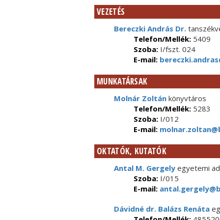
VEZETÉS
Bereczki András Dr.
tanszékve
Telefon/Mellék:
5409
Szoba:
I/fszt. 024
E-mail:
bereczki.andras
MUNKATÁRSAK
Molnár Zoltán
könyvtáros
Telefon/Mellék:
5283
Szoba:
I/012
E-mail:
molnar.zoltan@b
OKTATÓK, KUTATÓK
Antal M. Gergely
egyetemi ad
Szoba:
I/015
E-mail:
antal.gergely@b
Dávidné dr. Balázs Renáta
eg
Telefon/Mellék:
485520