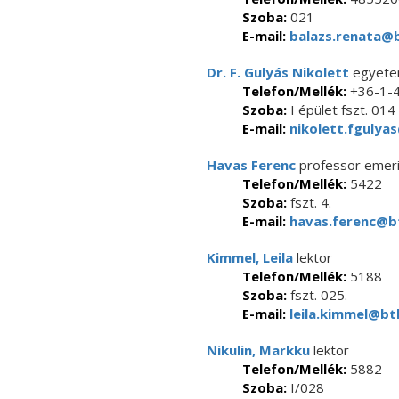
Szoba:
021
E-mail:
balazs.renata@b
Dr. F. Gulyás Nikolett
egyetem
Telefon/Mellék:
+36-1-
Szoba:
I épület fszt. 014
E-mail:
nikolett.fgulyas
Havas Ferenc
professor emeri
Telefon/Mellék:
5422
Szoba:
fszt. 4.
E-mail:
havas.ferenc@bt
Kimmel, Leila
lektor
Telefon/Mellék:
5188
Szoba:
fszt. 025.
E-mail:
leila.kimmel@btk
Nikulin, Markku
lektor
Telefon/Mellék:
5882
Szoba:
I/028