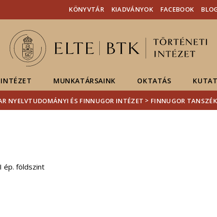
Események
ELTE a
Hírek
KÖNYVTÁR
KIADVÁNYOK
FACEBOOK
BLO
sajtóban
INTÉZET
MUNKATÁRSAINK
OKTATÁS
KUTAT
>
R NYELVTUDOMÁNYI ÉS FINNUGOR INTÉZET
FINNUGOR TANSZÉK
ép. földszint