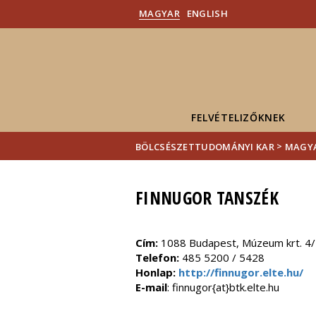
MAGYAR
ENGLISH
FELVÉTELIZŐKNEK
>
BÖLCSÉSZETTUDOMÁNYI KAR
MAGYA
FINNUGOR TANSZÉK
Cím:
1088 Budapest, Múzeum krt. 4/I 
Telefon:
485 5200 / 5428
Honlap:
http://finnugor.elte.hu/
E-mail
: finnugor{at}btk.elte.hu