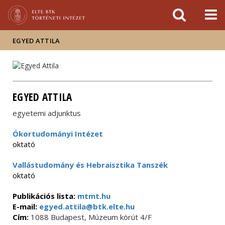
Események
ELTE a
Hírek
sajtóban
EGYED ATTILA
EGYED ATTILA
egyetemi adjunktus
Ókortudományi Intézet
oktató
Vallástudomány és Hebraisztika Tanszék
oktató
Publikációs lista:
mtmt.hu
E-mail:
egyed.attila@btk.elte.hu
Cím:
1088 Budapest, Múzeum körút 4/F