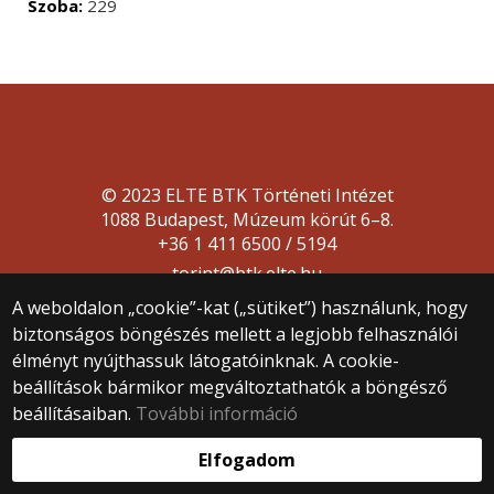
Szoba:
229
© 2023 ELTE BTK Történeti Intézet
1088 Budapest, Múzeum körút 6–8.
+36 1 411 6500 / 5194
torint@btk.elte.hu
A weboldalon „cookie”-kat („sütiket”) használunk, hogy
biztonságos böngészés mellett a legjobb felhasználói
élményt nyújthassuk látogatóinknak. A cookie-
beállítások bármikor megváltoztathatók a böngésző
beállításaiban.
További információ
Webfejlesztés:
Elfogadom