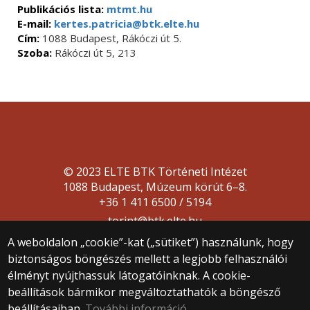
Publikációs lista:
mtmt.hu
E-mail:
kertes.patricia@btk.elte.hu
Cím:
1088 Budapest, Rákóczi út 5.
Szoba:
Rákóczi út 5, 213
© 2023 ELTE BTK Történeti Intézet
1088 Budapest, Múzeum körút 6–8.
+36 1 411 6500 / 5194
torint@btk.elte.hu
A weboldalon „cookie”-kat („sütiket”) használunk, hogy
biztonságos böngészés mellett a legjobb felhasználói
élményt nyújthassuk látogatóinknak. A cookie-
beállítások bármikor megváltoztathatók a böngésző
beállításaiban.
További információ