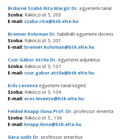
Brdarné Szabó Rita Margit Dr.
egyetemi tanár
Szoba:
Rákóczi út 5, 203
E-mail:
szabo.rita@btk.elte.hu
Brenner Koloman Dr.
habilitált egyetemi docens
Szoba:
Rákóczi út 5, 201
E-mail:
brenner.koloman@btk.elte.hu
Csúr Gábor Attila Dr.
egyetemi adjunktus
Szoba:
Rákóczi út 5, 107
E-mail:
csur.gabor.attila@btk.elte.hu
Erős Levente
egyetemi tanársegéd
Szoba:
Rákóczi út 5, 104
E-mail:
eros.levente@btk.elte.hu
Feldné Knapp Ilona Prof. Dr.
professor emerita
Szoba:
Rákóczi út 5., 136
E-mail:
knapp.ilona@btk.elte.hu
Gera Judit Dr.
professor emeritus