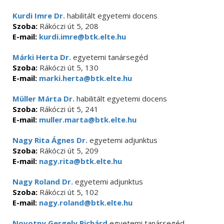
Kurdi Imre Dr.
habilitált egyetemi docens
Szoba:
Rákóczi út 5, 208
E-mail:
kurdi.imre@btk.elte.hu
Márki Herta Dr.
egyetemi tanársegéd
Szoba:
Rákóczi út 5, 130
E-mail:
marki.herta@btk.elte.hu
Müller Márta Dr.
habilitált egyetemi docens
Szoba:
Rákóczi út 5, 241
E-mail:
muller.marta@btk.elte.hu
Nagy Rita Ágnes Dr.
egyetemi adjunktus
Szoba:
Rákóczi út 5, 209
E-mail:
nagy.rita@btk.elte.hu
Nagy Roland Dr.
egyetemi adjunktus
Szoba:
Rákóczi út 5, 102
E-mail:
nagy.roland@btk.elte.hu
Novotny Gergely Richárd
egyetemi tanársegéd