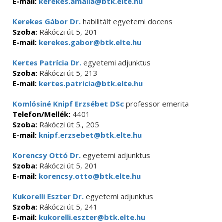
E-mail:
kerekes.amalia@btk.elte.hu
Kerekes Gábor Dr.
habilitált egyetemi docens
Szoba:
Rákóczi út 5, 201
E-mail:
kerekes.gabor@btk.elte.hu
Kertes Patrícia Dr.
egyetemi adjunktus
Szoba:
Rákóczi út 5, 213
E-mail:
kertes.patricia@btk.elte.hu
Komlósiné Knipf Erzsébet DSc
professor emerita
Telefon/Mellék:
4401
Szoba:
Rákóczi út 5., 205
E-mail:
knipf.erzsebet@btk.elte.hu
Korencsy Ottó Dr.
egyetemi adjunktus
Szoba:
Rákóczi út 5, 201
E-mail:
korencsy.otto@btk.elte.hu
Kukorelli Eszter Dr.
egyetemi adjunktus
Szoba:
Rákóczi út 5, 241
E-mail:
kukorelli.eszter@btk.elte.hu