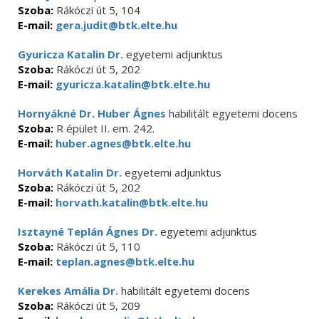
Szoba:
Rákóczi út 5, 104
E-mail:
gera.judit@btk.elte.hu
Gyuricza Katalin Dr.
egyetemi adjunktus
Szoba:
Rákóczi út 5, 202
E-mail:
gyuricza.katalin@btk.elte.hu
Hornyákné Dr. Huber Ágnes
habilitált egyetemi docens
Szoba:
R épület II. em. 242.
E-mail:
huber.agnes@btk.elte.hu
Horváth Katalin Dr.
egyetemi adjunktus
Szoba:
Rákóczi út 5, 202
E-mail:
horvath.katalin@btk.elte.hu
Isztayné Teplán Ágnes Dr.
egyetemi adjunktus
Szoba:
Rákóczi út 5, 110
E-mail:
teplan.agnes@btk.elte.hu
Kerekes Amália Dr.
habilitált egyetemi docens
Szoba:
Rákóczi út 5, 209