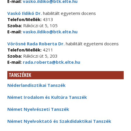
E-mail:
vasko.ildiko@btk.elte.hu
Vaskó Ildikó Dr.
habilitált egyetemi docens
Telefon/Mellék:
4313
Szoba:
Rákóczi út 5, 105
E-mail:
vasko.ildiko@btk.elte.hu
Vörösné Rada Roberta Dr.
habilitált egyetemi docens
Telefon/Mellék:
4211
Szoba:
Rákóczi út 5, 203
E-mail:
rada.roberta@btk.elte.hu
TANSZÉKEK
Néderlandisztikai Tanszék
Német Irodalom és Kultúra Tanszék
Német Nyelvészeti Tanszék
Német Nyelvoktató és Szakdidaktikai Tanszék