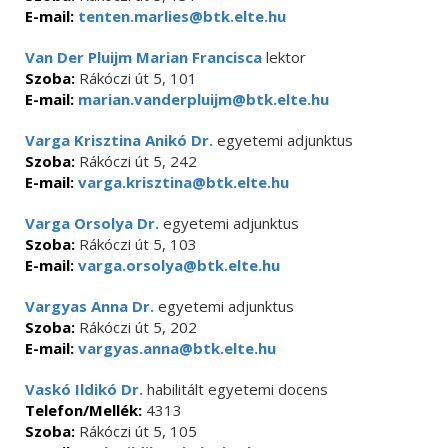
E-mail:
tenten.marlies@btk.elte.hu
Van Der Pluijm Marian Francisca
lektor
Szoba:
Rákóczi út 5, 101
E-mail:
marian.vanderpluijm@btk.elte.hu
Varga Krisztina Anikó Dr.
egyetemi adjunktus
Szoba:
Rákóczi út 5, 242
E-mail:
varga.krisztina@btk.elte.hu
Varga Orsolya Dr.
egyetemi adjunktus
Szoba:
Rákóczi út 5, 103
E-mail:
varga.orsolya@btk.elte.hu
Vargyas Anna Dr.
egyetemi adjunktus
Szoba:
Rákóczi út 5, 202
E-mail:
vargyas.anna@btk.elte.hu
Vaskó Ildikó Dr.
habilitált egyetemi docens
Telefon/Mellék:
4313
Szoba:
Rákóczi út 5, 105