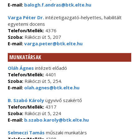
E-mail:
balogh.f.andras@btk.elte.hu
Varga Péter Dr.
intézetigazgató-helyettes, habilitált
egyetemi docens
Telefon/Mellék:
4376
Szoba:
Rákóczi út 5, 207
E-mail:
varga.peter@btk.elte.hu
MUNKATÁRSAK
Oláh Ágnes
intézeti előadó
Telefon/Mellék:
4401
Szoba:
Rákóczi út 5, 254.
E-mail:
olah.agnes@btk.elte.hu
B. Szabó Károly
ügyvivő szakértő
Telefon/Mellék:
4317
Szoba:
Rákóczi út 5, 224
E-mail:
b.szabo.karoly@btk.elte.hu
Selmeczi Tamás
műszaki munkatárs