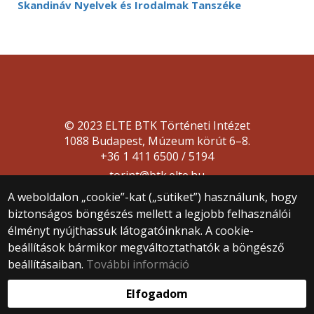
Skandináv Nyelvek és Irodalmak Tanszéke
© 2023 ELTE BTK Történeti Intézet
1088 Budapest, Múzeum körút 6–8.
+36 1 411 6500 / 5194
torint@btk.elte.hu
A weboldalon „cookie”-kat („sütiket”) használunk, hogy
biztonságos böngészés mellett a legjobb felhasználói
élményt nyújthassuk látogatóinknak. A cookie-
beállítások bármikor megváltoztathatók a böngésző
beállításaiban.
További információ
Webfejlesztés:
Elfogadom