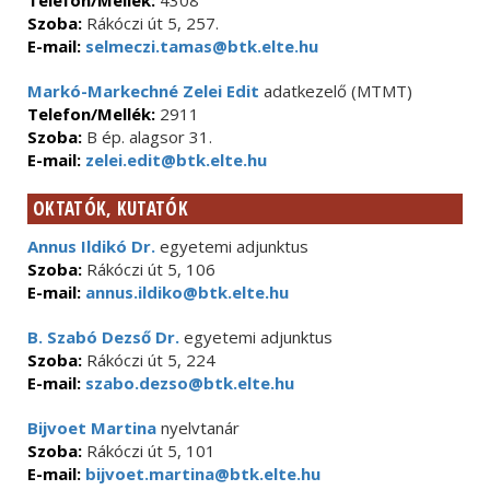
Telefon/Mellék:
4308
Szoba:
Rákóczi út 5, 257.
E-mail:
selmeczi.tamas@btk.elte.hu
Markó-Markechné Zelei Edit
adatkezelő (MTMT)
Telefon/Mellék:
2911
Szoba:
B ép. alagsor 31.
E-mail:
zelei.edit@btk.elte.hu
OKTATÓK, KUTATÓK
Annus Ildikó Dr.
egyetemi adjunktus
Szoba:
Rákóczi út 5, 106
E-mail:
annus.ildiko@btk.elte.hu
B. Szabó Dezső Dr.
egyetemi adjunktus
Szoba:
Rákóczi út 5, 224
E-mail:
szabo.dezso@btk.elte.hu
Bijvoet Martina
nyelvtanár
Szoba:
Rákóczi út 5, 101
E-mail:
bijvoet.martina@btk.elte.hu