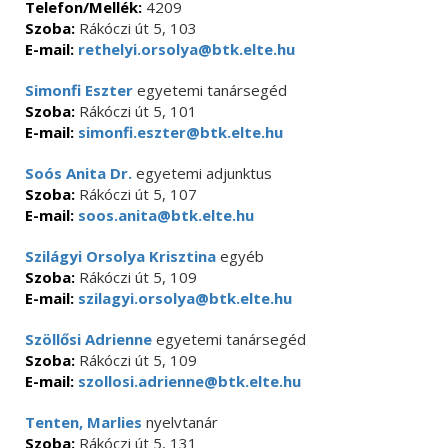
Telefon/Mellék:
4209
Szoba:
Rákóczi út 5, 103
E-mail:
rethelyi.orsolya@btk.elte.hu
Simonfi Eszter
egyetemi tanársegéd
Szoba:
Rákóczi út 5, 101
E-mail:
simonfi.eszter@btk.elte.hu
Soós Anita Dr.
egyetemi adjunktus
Szoba:
Rákóczi út 5, 107
E-mail:
soos.anita@btk.elte.hu
Szilágyi Orsolya Krisztina
egyéb
Szoba:
Rákóczi út 5, 109
E-mail:
szilagyi.orsolya@btk.elte.hu
Szöllősi Adrienne
egyetemi tanársegéd
Szoba:
Rákóczi út 5, 109
E-mail:
szollosi.adrienne@btk.elte.hu
Tenten, Marlies
nyelvtanár
Szoba:
Rákóczi út 5, 131