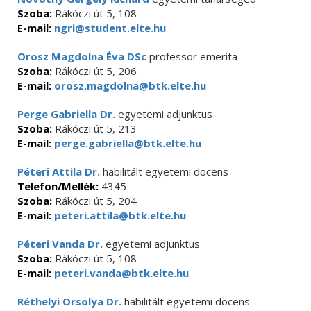
Szoba:
Rákóczi út 5, 108
E-mail:
ngri@student.elte.hu
Orosz Magdolna Éva DSc
professor emerita
Szoba:
Rákóczi út 5, 206
E-mail:
orosz.magdolna@btk.elte.hu
Perge Gabriella Dr.
egyetemi adjunktus
Szoba:
Rákóczi út 5, 213
E-mail:
perge.gabriella@btk.elte.hu
Péteri Attila Dr.
habilitált egyetemi docens
Telefon/Mellék:
4345
Szoba:
Rákóczi út 5, 204
E-mail:
peteri.attila@btk.elte.hu
Péteri Vanda Dr.
egyetemi adjunktus
Szoba:
Rákóczi út 5, 108
E-mail:
peteri.vanda@btk.elte.hu
Réthelyi Orsolya Dr.
habilitált egyetemi docens