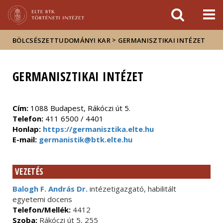
Események
ELTE a
Hírek
sajtóban
>
BÖLCSÉSZETTUDOMÁNYI KAR
GERMANISZTIKAI INTÉZET
GERMANISZTIKAI INTÉZET
Cím:
1088 Budapest, Rákóczi út 5.
Telefon:
411 6500 / 4401
Honlap:
https://germanisztika.elte.hu
E-mail:
germanistik@btk.elte.hu
VEZETÉS
Balogh F. András Dr.
intézetigazgató, habilitált
egyetemi docens
Telefon/Mellék:
4412
Szoba:
Rákóczi út 5, 255