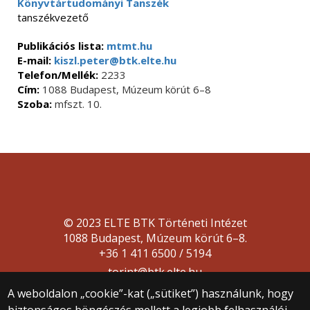
Könyvtártudományi Tanszék
tanszékvezető
Publikációs lista:
mtmt.hu
E-mail:
kiszl.peter@btk.elte.hu
Telefon/Mellék:
2233
Cím:
1088 Budapest, Múzeum körút 6–8
Szoba:
mfszt. 10.
© 2023 ELTE BTK Történeti Intézet
1088 Budapest, Múzeum körút 6–8.
+36 1 411 6500 / 5194
torint@btk.elte.hu
A weboldalon „cookie”-kat („sütiket”) használunk, hogy