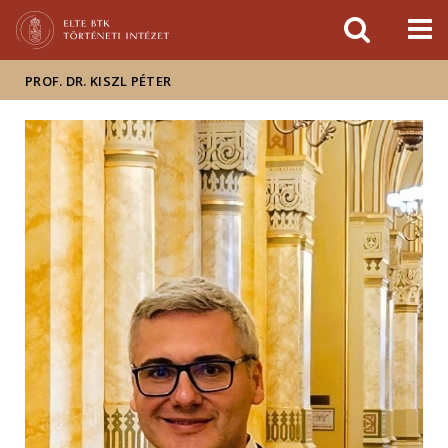
Események
ELTE a
Hírek
sajtóban
PROF. DR. KISZL PÉTER