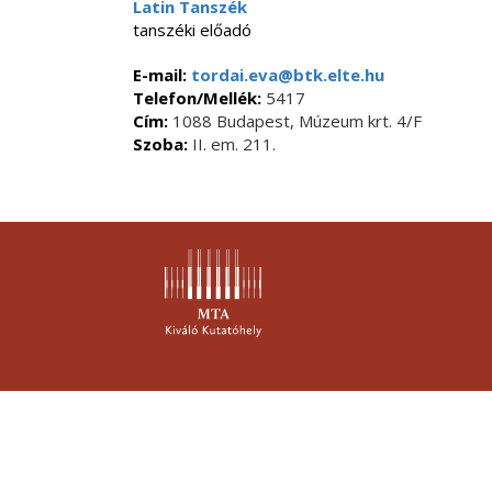
Latin Tanszék
tanszéki előadó
E-mail:
tordai.eva@btk.elte.hu
Telefon/Mellék:
5417
Cím:
1088 Budapest, Múzeum krt. 4/F
Szoba:
II. em. 211.