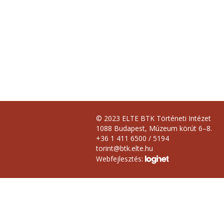
© 2023 ELTE BTK Történeti Intézet
1088 Budapest, Múzeum körút 6–8.
+36 1 411 6500 / 5194
torint@btk.elte.hu
Webfejlesztés: