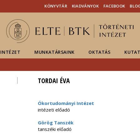
Események
ELTE a
Hírek
KÖNYVTÁR
KIADVÁNYOK
FACEBOOK
BLO
sajtóban
INTÉZET
MUNKATÁRSAINK
OKTATÁS
KUTAT
TORDAI ÉVA
Ókortudományi Intézet
intézeti előadó
Görög Tanszék
tanszéki előadó