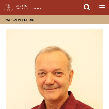
Események
ELTE a
Hírek
sajtóban
VARGA PÉTER DR.