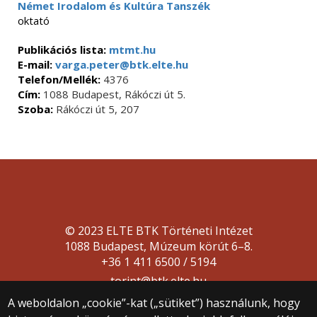
Német Irodalom és Kultúra Tanszék
oktató
Publikációs lista:
mtmt.hu
E-mail:
varga.peter@btk.elte.hu
Telefon/Mellék:
4376
Cím:
1088 Budapest, Rákóczi út 5.
Szoba:
Rákóczi út 5, 207
© 2023 ELTE BTK Történeti Intézet
1088 Budapest, Múzeum körút 6–8.
+36 1 411 6500 / 5194
torint@btk.elte.hu
A weboldalon „cookie”-kat („sütiket”) használunk, hogy