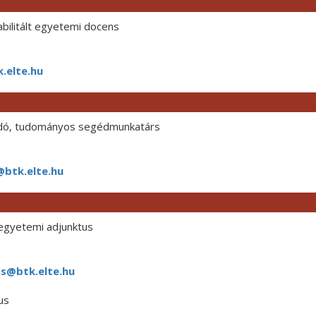
bilitált egyetemi docens
.elte.hu
adó, tudományos segédmunkatárs
btk.elte.hu
gyetemi adjunktus
zs@btk.elte.hu
us