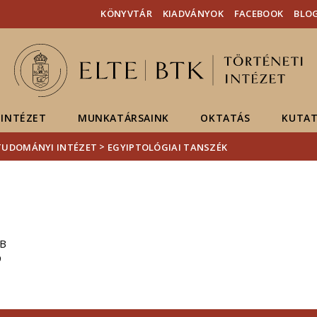
Események
ELTE a
Hírek
KÖNYVTÁR
KIADVÁNYOK
FACEBOOK
BLO
sajtóban
INTÉZET
MUNKATÁRSAINK
OKTATÁS
KUTAT
>
UDOMÁNYI INTÉZET
EGYIPTOLÓGIAI TANSZÉK
/B
9