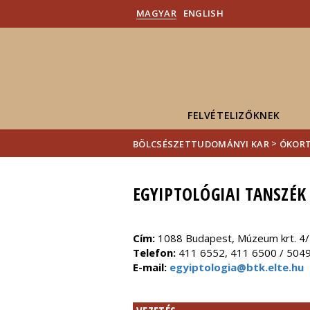
MAGYAR
ENGLISH
FELVÉTELIZŐKNEK
>
BÖLCSÉSZETTUDOMÁNYI KAR
ÓKORT
EGYIPTOLÓGIAI TANSZÉK
Cím:
1088 Budapest, Múzeum krt. 4
Telefon:
411 6552, 411 6500 / 504
E-mail:
egyiptologia@btk.elte.hu