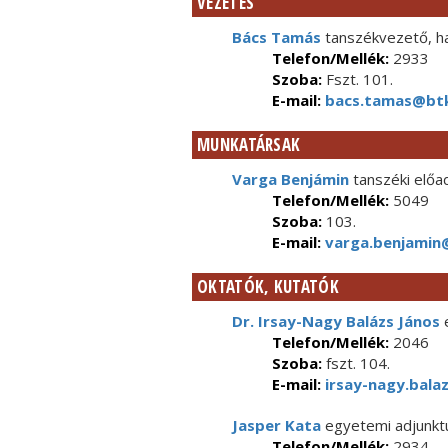
VEZETÉS
Bács Tamás
tanszékvezető, ha
Telefon/Mellék:
2933
Szoba:
Fszt. 101.
E-mail:
bacs.tamas@btk
MUNKATÁRSAK
Varga Benjámin
tanszéki elő
Telefon/Mellék:
5049
Szoba:
103.
E-mail:
varga.benjamin@
OKTATÓK, KUTATÓK
Dr. Irsay-Nagy Balázs János
e
Telefon/Mellék:
2046
Szoba:
fszt. 104.
E-mail:
irsay-nagy.bala
Jasper Kata
egyetemi adjunkt
Telefon/Mellék:
2934