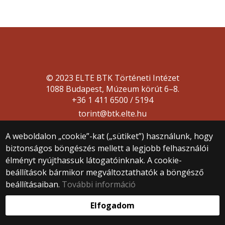
© 2023 ELTE BTK Történeti Intézet
1088 Budapest, Múzeum körút 6–8.
+36 1 411 6500 / 5194
torint@btk.elte.hu
A weboldalon „cookie”-kat („sütiket”) használunk, hogy
biztonságos böngészés mellett a legjobb felhasználói
élményt nyújthassuk látogatóinknak. A cookie-
beállítások bármikor megváltoztathatók a böngésző
beállításaiban.
További információ
Webfejlesztés:
Elfogadom