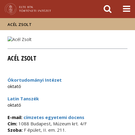
Események
ELTE a
Hírek
sajtóban
ACÉL ZSOLT
ACÉL ZSOLT
Ókortudományi Intézet
oktató
Latin Tanszék
oktató
E-mail:
címzetes egyetemi docens
Cím:
1088 Budapest, Múzeum krt. 4/F
Szoba:
F épület, II. em. 211.